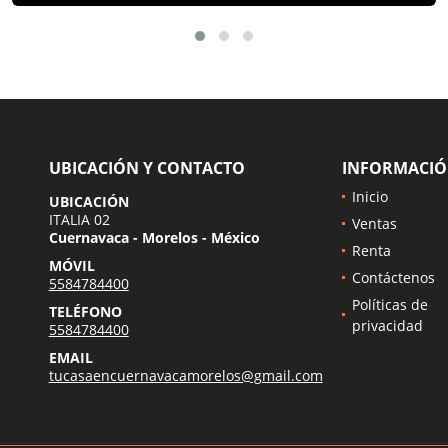
UBICACIÓN Y CONTACTO
INFORMACI
Inicio
UBICACIÓN
ITALIA 02
Ventas
Cuernavaca - Morelos - México
Renta
MÓVIL
Contáctenos
5584784400
Políticas de
TELÉFONO
privacidad
5584784400
EMAIL
tucasaencuernavacamorelos@gmail.com