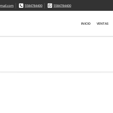
mail.com
5584784400
5584784400
INICIO
VENTAS