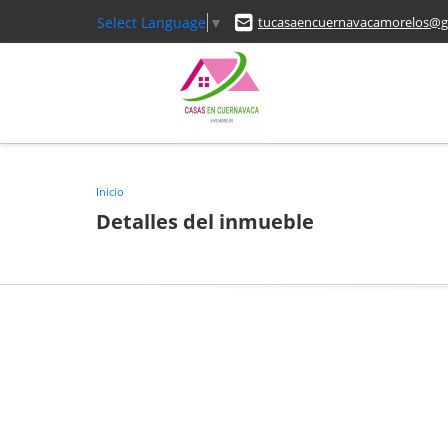
Select Language
▼
tucasaencuernavacamorelos@g
Inicio
Detalles del inmueble