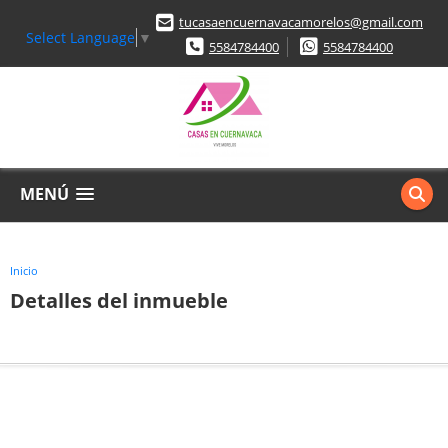
tucasaencuernavacamorelos@gmail.com
Select Language
▼
5584784400
5584784400
MENÚ
Inicio
Detalles del inmueble