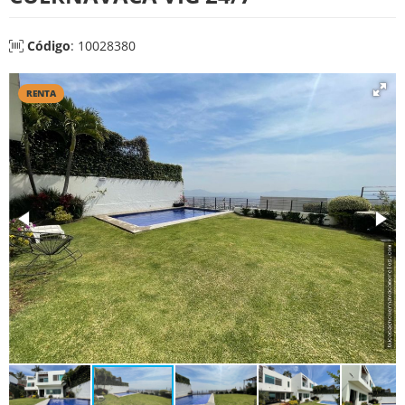
Código
: 10028380
RENTA