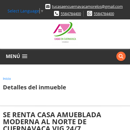
tucasaencuernavacamorelos@gmail.com
Select Language
▼
5584784400
5584784400
MENÚ
Inicio
Detalles del inmueble
SE RENTA CASA AMUEBLADA
MODERNA AL NORTE DE
CUERNAVACA VIG 24/7