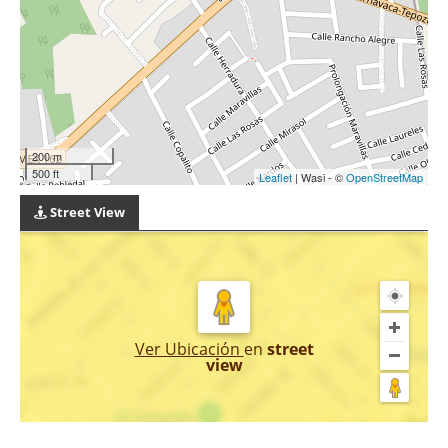
200 m
500 ft
Leaflet
| Wasi - ©
OpenStreetMap
Street View
Ver Ubicación
en
street
view