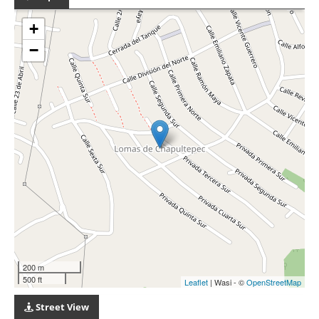
+
−
200 m
500 ft
Leaflet
| Wasi - ©
OpenStreetMap
Street View