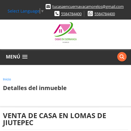
tucasaencuernavacamorelos@gmail.com
Select Language
▼
5584784400
5584784400
MENÚ
Inicio
Detalles del inmueble
VENTA DE CASA EN LOMAS DE
JIUTEPEC