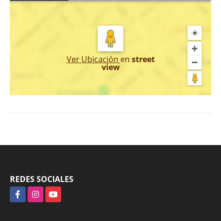
Ver Ubicación
en
street
view
REDES SOCIALES
Facebook
Instagram
YouTube