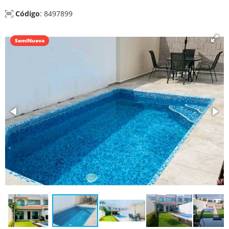
Código
: 8497899
SemiNueva