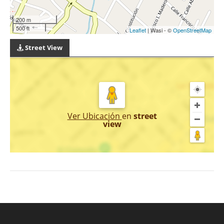
200 m
500 ft
Leaflet
| Wasi - ©
OpenStreetMap
Street View
Ver Ubicación
en
street
view