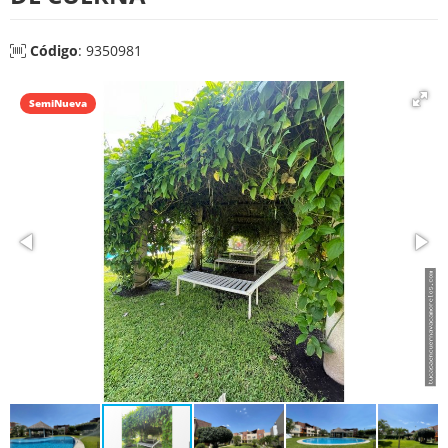
Código
: 9350981
SemiNueva