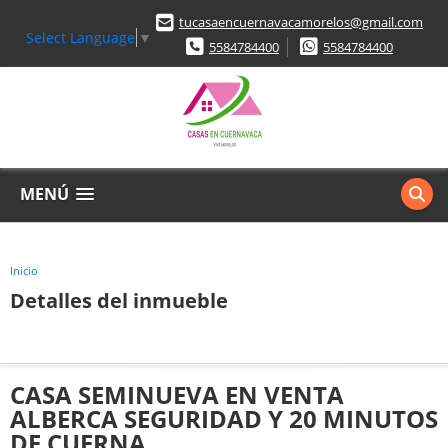
tucasaencuernavacamorelos@gmail.com
Select Language
▼
5584784400
5584784400
MENÚ
Inicio
Detalles del inmueble
CASA SEMINUEVA EN VENTA
ALBERCA SEGURIDAD Y 20 MINUTOS
DE CUERNA