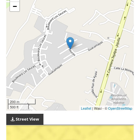
−
200 m
500 ft
Leaflet
| Wasi - ©
OpenStreetMap
Street View