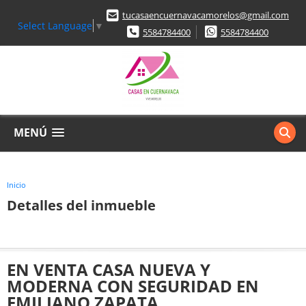
tucasaencuernavacamorelos@gmail.com
Select Language
▼
5584784400
5584784400
MENÚ
Inicio
Detalles del inmueble
EN VENTA CASA NUEVA Y
MODERNA CON SEGURIDAD EN
EMILIANO ZAPATA