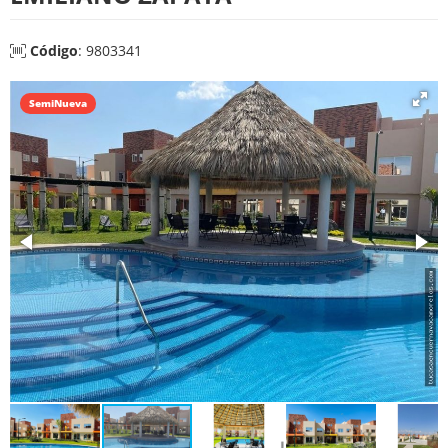
Código
: 9803341
SemiNueva