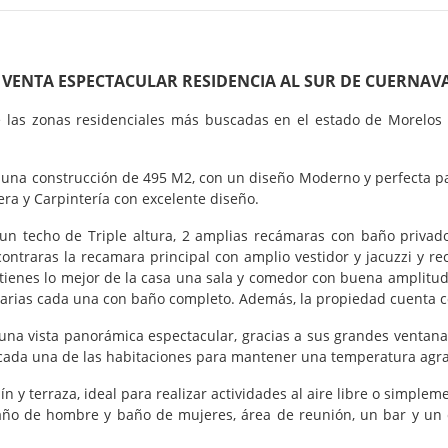
 VENTA ESPECTACULAR RESIDENCIA AL SUR DE CUERNAV
as zonas residenciales más buscadas en el estado de Morelos y 
 una construcción de 495 M2, con un diseño Moderno y perfecta 
ra y Carpintería con excelente diseño.
n un techo de Triple altura, 2 amplias recámaras con baño privad
contraras la recamara principal con amplio vestidor y jacuzzi y r
 tienes lo mejor de la casa una sala y comedor con buena amplitud 
cundarias cada una con baño completo. Además, la propiedad cuenta 
una vista panorámica espectacular, gracias a sus grandes ventana
n cada una de las habitaciones para mantener una temperatura ag
ín y terraza, ideal para realizar actividades al aire libre o simple
 baño de hombre y baño de mujeres, área de reunión, un bar y u