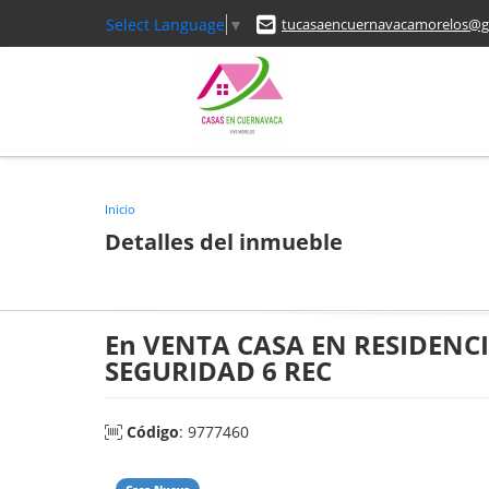
Select Language
▼
tucasaencuernavacamorelos@g
Inicio
Detalles del inmueble
En VENTA CASA EN RESIDENC
SEGURIDAD 6 REC
Código
: 9777460
Casa Nueva