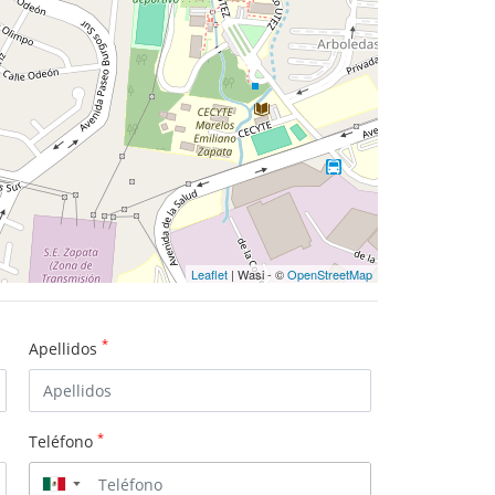
Leaflet
| Wasi - ©
OpenStreetMap
*
Apellidos
*
Teléfono
▼