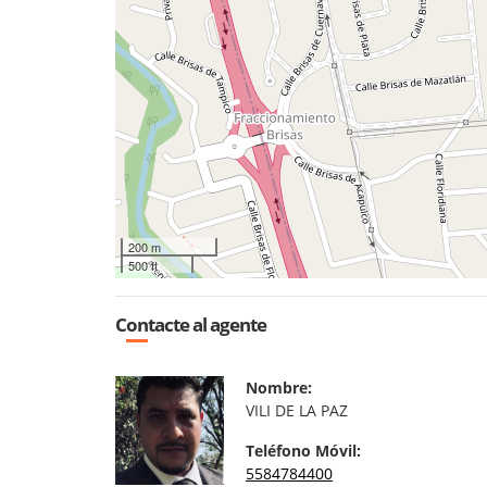
200 m
500 ft
Contacte al agente
Nombre:
VILI DE LA PAZ
Teléfono Móvil:
5584784400