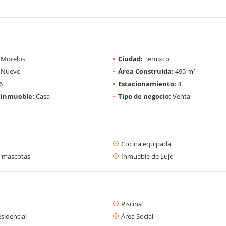
Morelos
Ciudad:
Temixco
Nuevo
Área Construida:
495 m²
6
Estacionamiento:
4
 inmueble:
Casa
Tipo de negocio:
Venta
Cocina equipada
 mascotas
Inmueble de Lujo
Piscina
sidencial
Área Social