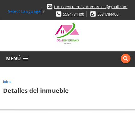
tucasaencuernavacamorelos@gmail.com
Select Language
▼
5584784400
5584784400
MENÚ
Inicio
Detalles del inmueble