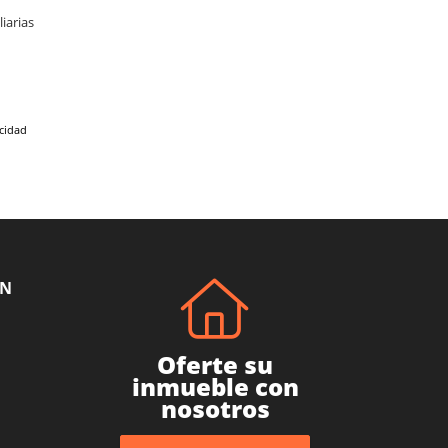
iarias
acidad
ÓN
Oferte su
inmueble con
nosotros