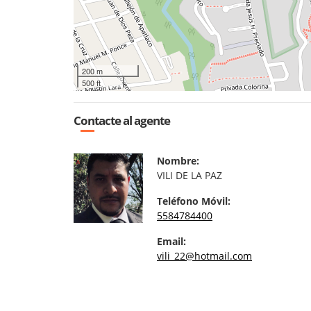
200 m
500 ft
Contacte al agente
Nombre:
VILI DE LA PAZ
Teléfono Móvil:
5584784400
Email:
vili_22@hotmail.com