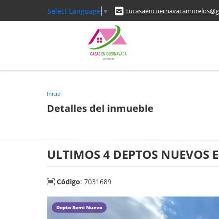
Select Language
▼
tucasaencuernavacamorelos@g
Inicio
Detalles del inmueble
ULTIMOS 4 DEPTOS NUEVOS 
Código
: 7031689
Depto Semi Nuevo