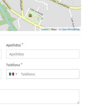
Leaflet
| Wasi - ©
OpenStreetMap
*
Apellidos
*
Teléfono
▼