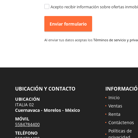
Acepto recibir información sobre ofertas inmobil
Enviar formulario
Al enviar tus datos aceptas los
Términos de servicio y priv
UBICACIÓN Y CONTACTO
INFORMACI
Inicio
UBICACIÓN
ITALIA 02
Ventas
Cuernavaca - Morelos - México
Renta
MÓVIL
Contáctenos
5584784400
Políticas de
TELÉFONO
privacidad