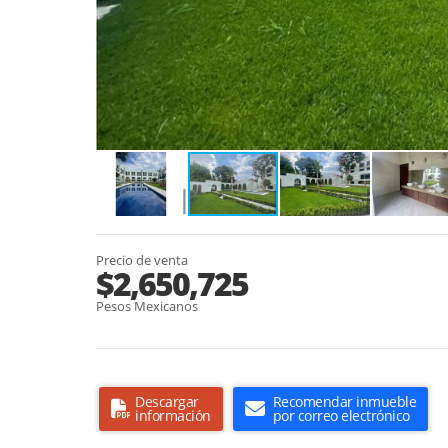
Precio de venta
$2,650,725
Pesos Mexicanos
Descargar
Recomendar inmueble
información
por correo electrónico